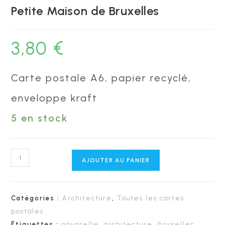
Petite Maison de Bruxelles
3,80
€
Carte postale A6, papier recyclé,
enveloppe kraft
5 en stock
quantité
AJOUTER AU PANIER
de
Carte
A6
Catégories :
Architecture
,
Toutes les cartes
-
postales
Étiquettes :
aquarelle
,
architecture
,
bruxelles