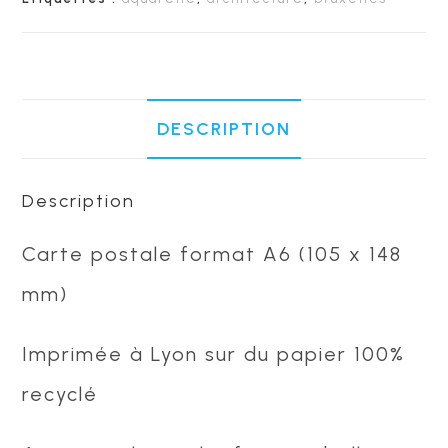
Bruxelles
-
La
Plus
Petite
DESCRIPTION
Maison
de
Bruxelles
Description
Carte postale format A6 (105 x 148
mm)
Imprimée à Lyon sur du papier 100%
recyclé