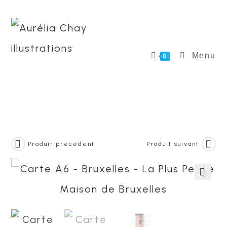
Skip
to
content
Menu
0
Produit précédent
Produit suivant
🔍