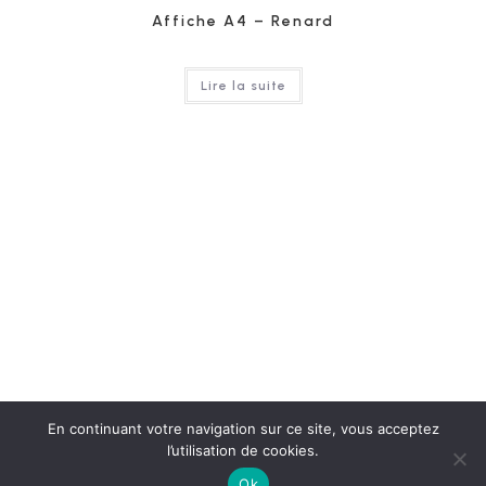
Affiche A4 – Renard
Lire la suite
En continuant votre navigation sur ce site, vous acceptez
l’utilisation de cookies.
Bio
Contact
Boutique
Ok