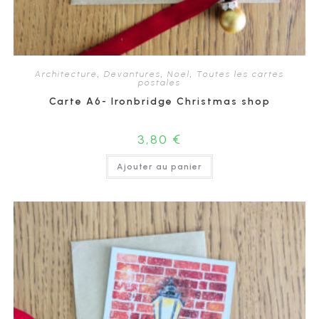
Architecture
,
Devantures
,
Noel
,
Toutes les cartes
postales
Carte A6- Ironbridge Christmas shop
3,80
€
Ajouter au panier