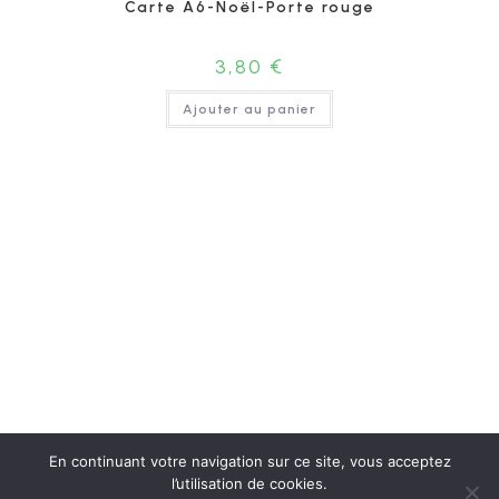
Carte A6-Noël-Porte rouge
3,80
€
Ajouter au panier
En continuant votre navigation sur ce site, vous acceptez
l’utilisation de cookies.
Bio
Contact
Boutique